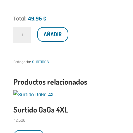
Total:
49,95 €
Surtido
AÑADIR
Khai
Khai
XL
Categoría:
SURTIDOS
cantidad
Productos relacionados
Surtido GaGa 4XL
42,50
€