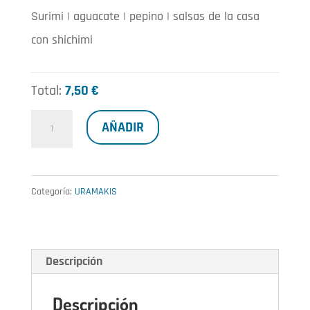
Surimi | aguacate | pepino | salsas de la casa
con shichimi
Total:
7,50 €
Spicy
AÑADIR
surimi
cantidad
Categoría:
URAMAKIS
Descripción
Descripción