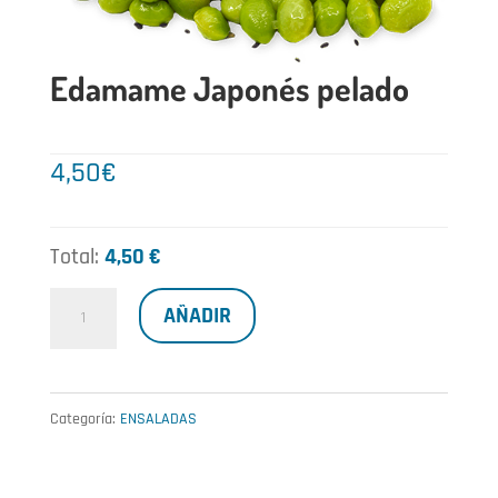
Edamame Japonés pelado
4,50
€
Total:
4,50 €
Edamame
AÑADIR
Japonés
pelado
cantidad
Categoría:
ENSALADAS