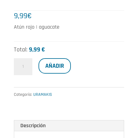
9,99
€
Atún rojo | aguacate
Total:
9,99 €
Atún
AÑADIR
rojo
flambeado
con
Categoría:
URAMAKIS
salsas
cantidad
Descripción