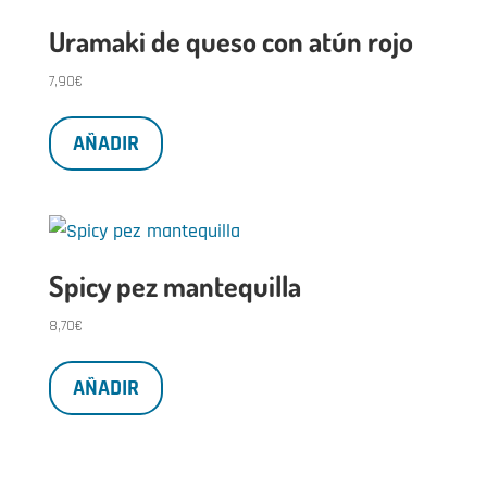
Uramaki de queso con atún rojo
7,90
€
AÑADIR
Spicy pez mantequilla
8,70
€
AÑADIR