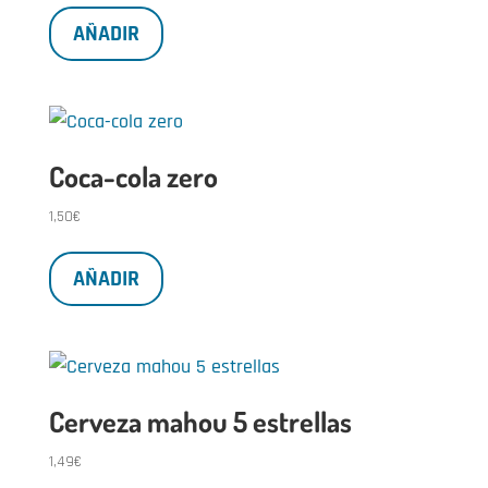
AÑADIR
Coca-cola zero
1,50
€
AÑADIR
Cerveza mahou 5 estrellas
1,49
€