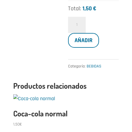
Total:
1,50 €
Agua
0,5
AÑADIR
l
cantidad
Categoría:
BEBIDAS
Productos relacionados
Coca-cola normal
1,50
€